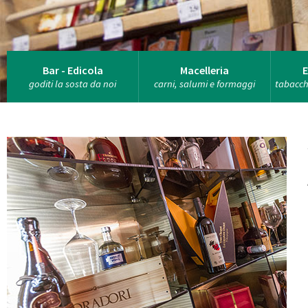
Bar - Edicola
Macelleria
E
goditi la sosta da noi
carni, salumi e formaggi
tabacchi